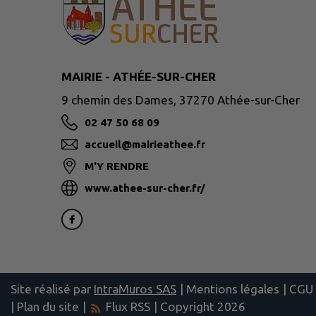
MAIRIE - ATHÉE-SUR-CHER
9 chemin des Dames, 37270 Athée-sur-Cher
02 47 50 68 09
accueil@mairieathee.fr
M'Y RENDRE
www.athee-sur-cher.fr/
Site réalisé par
IntraMuros SAS
|
Mentions légales
|
CGU
|
Plan du site
|
Flux RSS
| Copyright 2026