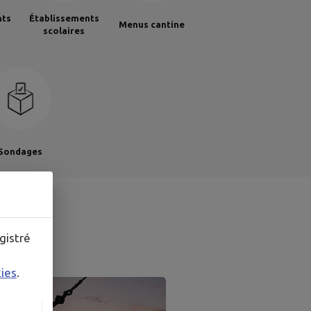
nts
Établissements
Menus cantine
scolaires
Sondages
RE
gistré
kies
.