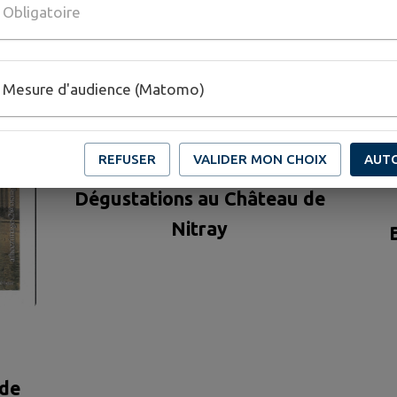
Obligatoire
Mesure d'audience (Matomo)
08
26
AOÛT
AOÛT
REFUSER
VALIDER MON CHOIX
AUT
ATHÉE-SUR-CHER
Dégustations au Château de
Nitray
ade