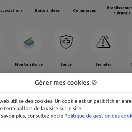
Établisseme
ssociations
Boîte à idées
Commerces
culturels
Mon territoire
Santé
Signaler
Gérer mes cookies 🍪
GENDA DE
MON TERRITOI
web utilise des cookies. Un cookie est un petit fichier enre
e terminal lors de la visite sur le site.
 savoir plus, consultez notre
Politique de gestion des coo