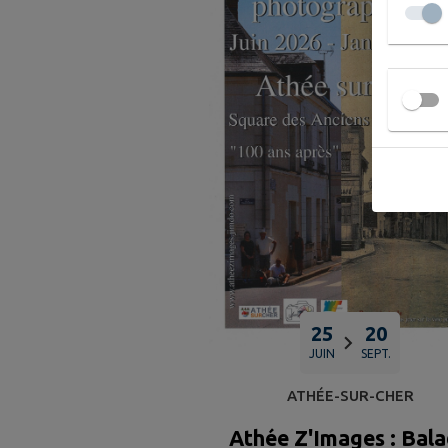
25
20
JUIN
SEPT.
ATHÉE-SUR-CHER
Athée Z'Images : Bal