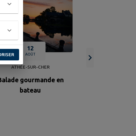
12
ORISER
AOÛT
Un été à Ni
ATHÉE-SUR-CHER
Découverte de
Balade gourmande en
aquatiq
bateau