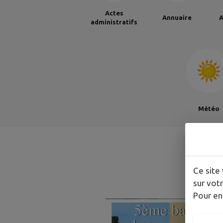
Actes
Annuaire
A
administratifs
Météo
A
Ce site 
sur votr
Pour en