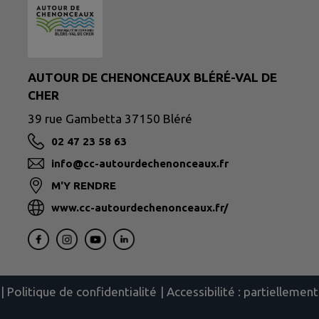
AUTOUR DE CHENONCEAUX BLÉRÉ-VAL DE
CHER
39 rue Gambetta 37150 Bléré
02 47 23 58 63
info@cc-autourdechenonceaux.fr
M'Y RENDRE
www.cc-autourdechenonceaux.fr/
|
Politique de confidentialité
|
Accessibilité : partielleme