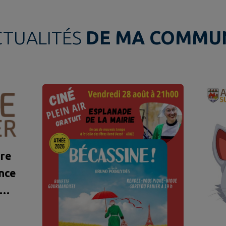
CTUALITÉS
DE MA COMMU
ure
ence
vale