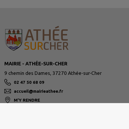
MAIRIE - ATHÉE-SUR-CHER
9 chemin des Dames, 37270 Athée-sur-Cher
02 47 50 68 09
accueil@mairieathee.fr
M'Y RENDRE
www.athee-sur-cher.fr/