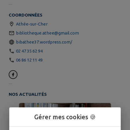
COORDONNÉES
Athée-sur-Cher
bibliotheque.athee@gmail.com
bibathee37.wordpress.com/
02 47 35 62 94
06 86 12 11 49
NOS ACTUALITÉS
Gérer mes cookies 🍪