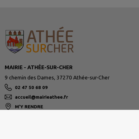
MAIRIE - ATHÉE-SUR-CHER
9 chemin des Dames, 37270 Athée-sur-Cher
02 47 50 68 09
accueil@mairieathee.fr
M'Y RENDRE
www.athee-sur-cher.fr/